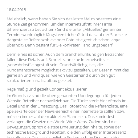
18.04.2018
Mal ehrlich, wann haben Sie sich das letzte Mal mindestens eine
Stunde Zeit genommen, um den Internetauftritt Ihrer Firma
differenziert zu betrachten? Sind die unter „Aktuelles“ genannten
Termine wohlmöglich längst verstrichen? Und das auf der Startseite
dargestellte Referenzobjekt oder Foto ist eigentlich schon lange
überholt? Dann besteht für Sie konkreter Handlungsbedarf.
Denn eines ist sicher: Auch dem branchenunkundigen Betrachter
fallen diese Details auf. Schnell kann eine Internetseite als
„verwahrlost“ eingestuft sein. Grundsätzlich gilt es, die
Kundenansprache möglichst aktiv zu gestalten. Der Leser nimmt das
gerne an und wird quasi wie von Geisterhand durch den gut
strukturierten Inhaltsaufbau geleitet.
Regelmäßig und gezielt Content aktualisieren
Im Grundsatz sind die oben genannten Überlegungen für jeden
Website-Betreiber nachvollziehbar. Die Tücke steckt hier oftmals im
Detail und in der Umsetzung. Das Fotoarchiv, die Referenzliste, eine
Speisekarte oder der News-Bereich einer Internetseite sollten bzw.
müssen immer auf dem aktuellen Stand sein. Das zumindest
verlangen die Gesetze des World Wide Webs. Zudem sind die
Bewegungen, sprich die stete Erneuerung der Inhalte, sowie der
technische Background Facetten, die den Erfolg einer Interpräsenz
beeinflussen. Die allseits beliebte Suchmaschine lässt auch hier