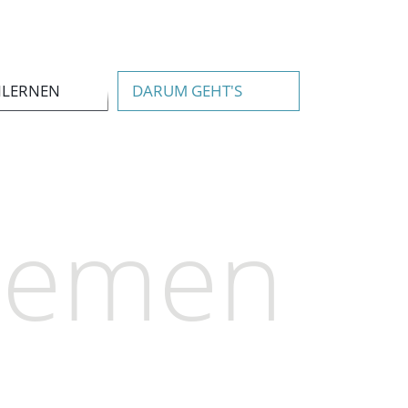
NLERNEN
DARUM GEHT'S
hemen
..