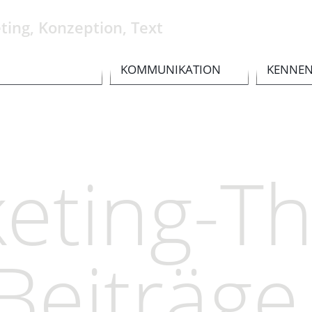
ting, Konzeption, Text
KOMMUNIKATION
KENNE
eting-T
eiträge .