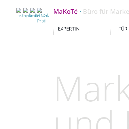
MaKoTé
·
Büro für Marke
EXPERTIN
FÜR
Mark
und B