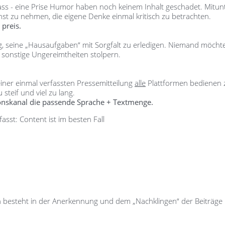
s - eine Prise Humor haben noch keinem Inhalt geschadet. Mitunte
nst zu nehmen, die eigene Denke einmal kritisch zu betrachten.
 preis.
ig, seine „Hausaufgaben“ mit Sorgfalt zu erledigen. Niemand möcht
r sonstige Ungereimtheiten stolpern.
 einer einmal verfassten Pressemitteilung
alle
Plattformen bedienen 
 steif und viel zu lang.
onskanal die passende Sprache + Textmenge.
st: Content ist im besten Fall
ln besteht in der Anerkennung und dem „Nachklingen“ der Beiträge b