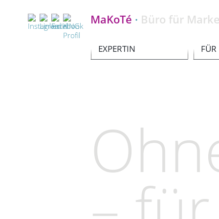
MaKoTé
·
Büro für Marke
EXPERTIN
FÜR
Ohne
– fü