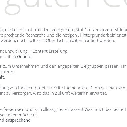
rin, die Leserschaft mit dem geeigneten „Stoff“ zu versorgen: Meinu
sprechende Recherche und die nötigen „Hintergrundarbeit“ entsteh
erden, noch sollte mit Oberflächlichkeiten hantiert werden.
 Entwicklung + Content Erstellung
uns die
6 Gebote:
uss zum Unternehmen und den angepeilten Zielgruppen passen. Find
onieren.
ft.
ellung von Inhalten bildet ein Zeit-/Themenplan. Denn hat man sich
ent zu versorgen, wird das in Zukunft weiterhin erwartet.
u erfassen sein und sich „flüssig“ lesen lassen! Was nützt das best
ausdrücken möchten?
und ansprechend.