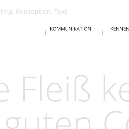
ting, Konzeption, Text
KOMMUNIKATION
KENNE
 Fleiß ke
r guten 