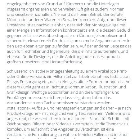
Angelegenheiten von Grund auf kümmern und die Unterlagen
insgesamt organisieren und verwalten. Oft gilt es zudem, Normen
und Gesetze einzuhalten. Niemand darf beim Betrieb der Geräte,
Möbel oder anderer Waren zu Schaden kommen. Aufgrund dieser
Umstände ist es nachvollziehbar, dass sich der Montagewillige mit
einer Menge an Informationen konfrontiert sieht, die dessen Geduld
gegebenenfalls etwas überstrapazieren können. Je komplexer und
sicherheitsrelevanter ein Produkt ist, umso mehr Angaben werden in
den Betriebsanleitungen zu finden sein. Auf der anderen Seite ist das
auch für Techniker und Ingenieure, die die Inhalte aufbereiten, und
ebenso für die Designer, die die Anleitung oder das Handbuch
grafisch umsetzen, eine Herausforderung.
Schlussendlich ist die Montageanleitung zu einem Artikel (ob Print-
oder Online-Version), ein Hilfsmittel zur Inbetriebnahme, Installation,
Pflege, Entsorgung etc., das in eine gestaltete Form zu bringen ist. An
diesem Punkt geht es in Richtung Kommunikation, Illustration und
Grafikdesign: Wichtige Botschaften sind an die Empfänger und
Empfängerinnen so zu richten, dass sie gut und ohne das
Vorhandensein von Fachkenntnissen verstanden werden.
Installations-, Aufbau- und Montageanleitungen sind daher – je nach
Produktkategorie – mit möglichst wenig Text versehen. Vielmehr wird
angestrebt, die wesentlichen Informationen – Schritt für Schritt – mit
Zeichnungen, Bildern oder Videos zu vermitteln. Ist die Thematik zu
komplex, um auf schriftliche Angaben zu verzichten, ist eine
verständliche Formulierung zu wählen. In vielen Fällen sind in einer