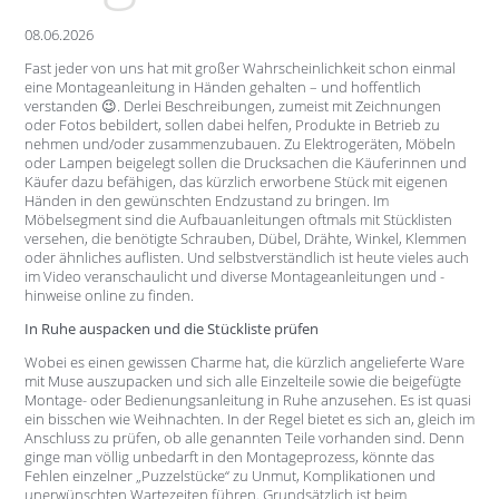
08.06.2026
Fast jeder von uns hat mit großer Wahrscheinlichkeit schon einmal
eine Montageanleitung in Händen gehalten – und hoffentlich
verstanden 😉. Derlei Beschreibungen, zumeist mit Zeichnungen
oder Fotos bebildert, sollen dabei helfen, Produkte in Betrieb zu
nehmen und/oder zusammenzubauen. Zu Elektrogeräten, Möbeln
oder Lampen beigelegt sollen die Drucksachen die Käuferinnen und
Käufer dazu befähigen, das kürzlich erworbene Stück mit eigenen
Händen in den gewünschten Endzustand zu bringen. Im
Möbelsegment sind die Aufbauanleitungen oftmals mit Stücklisten
versehen, die benötigte Schrauben, Dübel, Drähte, Winkel, Klemmen
oder ähnliches auflisten. Und selbstverständlich ist heute vieles auch
im Video veranschaulicht und diverse Montageanleitungen und -
hinweise online zu finden.
In Ruhe auspacken und die Stückliste prüfen
Wobei es einen gewissen Charme hat, die kürzlich angelieferte Ware
mit Muse auszupacken und sich alle Einzelteile sowie die beigefügte
Montage- oder Bedienungsanleitung in Ruhe anzusehen. Es ist quasi
ein bisschen wie Weihnachten. In der Regel bietet es sich an, gleich im
Anschluss zu prüfen, ob alle genannten Teile vorhanden sind. Denn
ginge man völlig unbedarft in den Montageprozess, könnte das
Fehlen einzelner „Puzzelstücke“ zu Unmut, Komplikationen und
unerwünschten Wartezeiten führen. Grundsätzlich ist beim