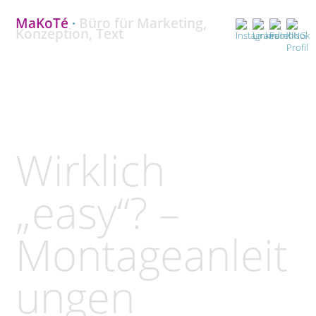
MaKoTé
·
Büro für Marketing,
Konzeption, Text
Wirklich
„easy“? –
Montageanleit
ungen