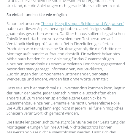
Drucksache verschiedene Sprachversionen untergebracht. Ein
Umstand, der die Anleitungen nicht gerade übersichtlicher macht.
So einfach und so klar wie möglich
Schon bei unserem
Thema „Keep it simpel: Schilder und Wegweiser“
haben wir diesen Aspekt hervorgehoben. Überflüssiges sollte
gnadenlos gestrichen werden. Darüber hinaus sollten die grafischen
Entwürfe mehrfach und von verschiedenen Testpersonen auf
Verständlichkeit geprüft werden. Bei in Einzelteilen gelieferten
Produkten wird meistens eine Struktur gewählt, die die Schritte der
Montage aufeinander aufbauend darstellt. Ein weltweit bekanntes
Möbelhaus hat den Stil der Anleitung für das Zusammenfügen
einzelner Bestandteile zu einem kompletten Einrichtungsgegenstand
besonders stark geprägt. Informationen, wie Stücklisten,
Zuordnungen der Komponenten untereinander, benötigte
Werkzeuge und andere, werden fast ohne Worte vermittelt.
Dass es auch hier manchmal zu Unverständnis kommen kann, liegt in
der Natur der Sache. Jeder Mensch nimmt die Botschaften eben
anders auf. Zum anderen spielt das eigene Geschick beim
Zusammenbau einzelner Elemente eine nicht unwesentliche Rolle.
Die Aufbauanleitung kann ergo nicht in jedem Fall für ein mögliches
Scheitern verantwortlich gemacht werden.
Die Hersteller geben sich zumeist große Mühe bei der Gestaltung der
Montageanleitungen für ihre Artikel. Nichtsdestotrotz können
Missverständnisse nicht ausgeschlossen werden. Lässt sich das