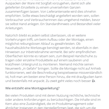
Auspacken der Ware mit Sorgfalt vorzugehen, damit sich alle
gelieferten Einzelteile zu einem unversehrten Ganzen
zusammenfügen lassen. Von Lieferantenseite wird dies ohnehin
empfohlen. Sollte etwas beschädigt angeliefert worden sein, sollen
Verbraucher und Verbraucherinnen das umgehend melden, bevor
sie selbst Hand anlegen. Ein Standardhinweis und Bestandteil vieler
Anleitungen.
Natürlich bleibt es jedem selbst überlassen, ob er weitere
Vorkehrungen trifft, um beim Aufbau oder der Montage, einen
möglichst reibungslosen Ablauf zu gewährleisten. Ob
haushaltsübliche Werkzeuge benötigt werden, ist ebenfalls in den
Hinweisen zur Inbetriebnahme vermerkt. Bei sehr empfindlichen
Oberflächen könnte es ratsam sein, zum Beispiel Handschuhe zu
tragen oder einzelne Produktteile auf einem sauberen und
kratzfreien Untergrund zu montieren. Niemand möchte seinen
Neuerwerb „in Gefahr“ bringen. Sollte die Montage nicht auf Anhieb
funktionieren, weil die Beschreibung beispielsweise missverständlich
ist, holt man am besten eine Person hinzu, die mit draufgucken kann
und bestenfalls mit anpackt. Zu zweit geht vieles noch besser 👍.
Wie entsteht eine Montageanleitung?
Bei vielen Produkten sind mit deren Nutzung rechtliche, technische
oder andere Anforderungen zu berücksichtigen. Die Inhalte sind im
Kern also eine Zuständigkeit, die im Produktmanagement oder
ähnlicher Instanzen in den Herstellerfirmen liegt, die sich um die