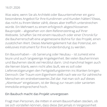
16.01.2026
Was wäre, wenn Sie als Architekt oder Bauunternehmer ein ganz
besonderes Angebot für Ihre Kundinnen und Kunden hätten? Etwas,
das nicht zu Ihrem Metier zählt, dieses aber trefflich unterstreichen
würde. Ein Mehrwert zu einem erfolgreich abgeschlossenen
Bauprojekt – abgesehen von dem Referenzeintrag auf Ihrer
Webseite. Schaffen Sie mit einem Hausbuch oder einer Chronik für
die Bauherrenschaft eine angemessene Bühne für das Projekt, einen
zusätzlichen Wert. Dieses Marketingelement hat das Potenzial, ein
exklusives Instrument für Ihre Kundenbindung zu werden.
Ein Bauvorhaben – ob Sanierung oder Neubau – ist zumeist eine
teure und auch langwierige Angelegenheit. Bei vielen Bauherrinnen
und Bauherren steckt viel Herzblut darin. Und manchmal liegen auch
die Nerven blank, wenn nicht alles läuft, wie es soll oder
Lieferverzögerungen den Fertigstellungstermin ins Wanken bringen.
Dennoch: Der Traum vom Eigenheim stellt nach wie vor für zahlreiche
Menschen ein erstrebenswertes Ziel dar. Hat man sich auf dieses
„Abenteuer“ eingelassen, ist der Bezug zur neuen oder sanierten
Immobilie entsprechend hoch.
Ein Baubuch macht das Projekt unvergessen
Fragt man Personen, die mitten in einem Bauvorhaben stecken, ob
sie sich vorstellen können, dass diese Zeit jemals in Vergessenheit