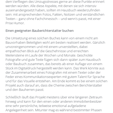
dem Verfliegen des Umzugsstresses gerne an diese Punkte erinnert
werden würden. Alle diese Aspekte, mit denen sie sich intensiv
auseinandergesetzt haben, sollten im Hausbuch wiederzufinden
sein: mit ansprechenden Fotos, Fakten, Notizen und verständlichen
Texten – ganz ohne Fachchinesisch – und wenn’s passt, mit einer
Prise Humor.
Einen geeigneten Bauberichterstatter buchen
Die Umsetzung eines solchen Buches kann von einem nicht am
Bauvorhaben Beteiligten wohl am besten realisiert werden. Gänzlich
unvoreingenommen und mit einem unverstellten, dabei
empathischen Blick auf die Geschehnisse und erreichten
Meilensteine im Laufe der Wochen und Monate. Geschickte
Fotografie und gute Texte fügen sich dann später zum Hausbuch
oder Baubuch zusammen, das bereits ab einer Auflage von einem
Stück im Digitaldruck hergestellt werden kann. Das Werk könnte aus
der Zusammenarbeit eines Fotografen mit einem Texter oder der
Feder eines Kommunikationsexperten mit gutem Talent für Sprache
und für das Visuelle entstehen. Am Ende kommt es bei einem solchen
Projekt auch darauf an, dass die Chemie zwischen Berichterstatter
und den Bauherren passt.
Schließlich läuft das Projekt meistens über eine längeren Zeitraum
hinweg und kann für den einen oder anderen Immobilienbesitzer
eine sehr persönliche, teilweise emotional aufgeladene
Angelegenheit sein. Mitunter mag es während bestimmter Phasen