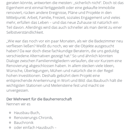
geraten könnte, antworten die meisten: „sicherlich nicht“. Doch ist das
Eigenheim erst einmal fertiggestellt oder eine gekaufte Immobilie
renoviert, rücken andere Ereignisse, Pläne und Projekte in den
Mittelpunkt. Arbeit, Familie, Freizeit, soziales Engagement und vieles
mehr, erfüllen das Leben – und das neue Zuhause ist natürlich ein
Teil davon. Allerdings wird das auch schneller als man denkt zu einer
Selbstverständlichkeit.
„Wie war das noch vor ein paar Monaten, als wir die Badezimmer neu
verfliesen ließen? Weißt du noch, wo wir die Objekte ausgesucht
haben? Da war doch diese fachkundige Beraterin, die uns geduldig
verschiedene Alternativen gezeigt hat.“ So und ähnlich könnten
Dialoge zwischen Familienmitgliedern verlaufen, die vor Kurzem eine
Renovierung abgeschlossen haben. In allem stecken viele Ideen,
Wünsche, Überlegungen, Mühen und natürlich die in der Regel
hohen Investitionen. Deshalb gebührt dem Projekt eine
entsprechende Anerkennung in Wort und Bild: das Baubuch hält die
wichtigsten Stationen und Meilensteine fest und macht sie
unvergessen.
Der Mehrwert für die Bauherrenschaft
Nennen wir es
Hausbau-Buch,
Renovierungs-Chronik,
Bauchronik
oder einfach Hausbuch –