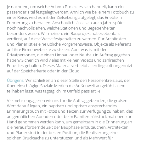
je nachdem, um welche Art von Projekt es sich handelt, kann ein
passender Titel festgelegt werden. Ähnlich wie bei einem Fotobuch zu
einer Reise, wird es mit der Zielsetzung aufgelegt, das Erlebte in
Erinnerung zu behalten. Anschaulich lässt sich auch Jahre später
noch nachvollziehen, welche Stationen und Begebenheiten
besonders waren. Wir meinen: ein Bauprojekt hat es ebenfalls
verdient, auf diese Weise festgehalten zu werden. Für Architekten
und Planer ist es eine übliche Vorgehensweise, Objekte als Referenz
auf ihre Firmenwebseite zu stellen. Aber was ist mit den
Privatpersonen, die einen Umbau oder Neubau in Auftrag gegeben
haben? Sicherlich wird vieles mit kleinen Videos und zahlreichen
Fotos festgehalten. Dieses Material verbleibt allerdings oft ungenutzt
auf der Speicherkarte oder in der Cloud.
Übrigens:
Wir schließen an dieser Stelle den Personenkreis aus, der
über einschlägige Soziale Medien die Außenwelt an gefühlt allem
teilhaben lässt, was tagtäglich im Umfeld passiert ;-)
Vielmehr engagieren wir uns für die Auftraggebenden, die großen
Wert darauf legen, ein haptisch und optisch ansprechendes
Erinnerungsbuch mit Fotos und Texten zur Verfügung zu haben, das
an gemütlichen Abenden oder beim Familienfrühstück mal eben zur
Hand genommen werden kann, um gemeinsam in die Erinnerung an
die herausfordernde Zeit der Bauphase einzutauchen. Architekten
und Planer sind in der besten Position, die Realisierung einer
solchen Drucksache zu unterstützen und als Mehrwert für